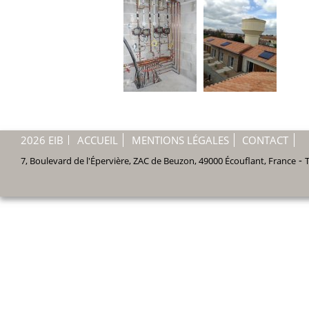
2026 EIB
ACCUEIL
MENTIONS LÉGALES
CONTACT
-
7, Boulevard de l'Épervière, ZAC de Beuzon
,
49000
Écouflant
,
France
T