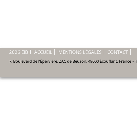
2026 EIB
ACCUEIL
MENTIONS LÉGALES
CONTACT
-
7, Boulevard de l'Épervière, ZAC de Beuzon
,
49000
Écouflant
,
France
T