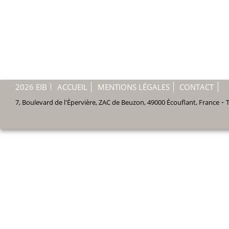
2026 EIB
ACCUEIL
MENTIONS LÉGALES
CONTACT
-
7, Boulevard de l'Épervière, ZAC de Beuzon
,
49000
Écouflant
,
France
T